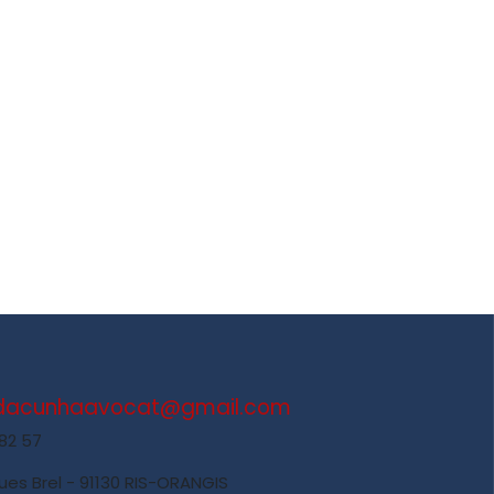
.dacunhaavocat@gmail.com
 82 57
ues Brel - 91130 RIS-ORANGIS