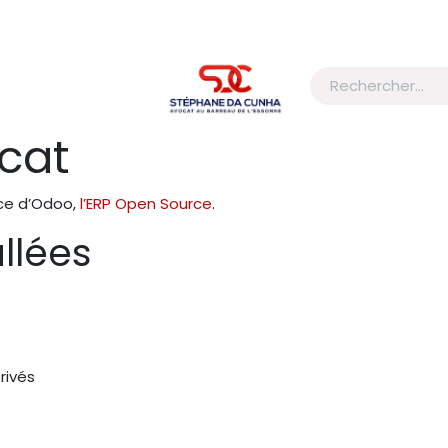
 compétence
Honoraires
cat
nce d’Odoo,
l’ERP Open Source
.
allées
rivés