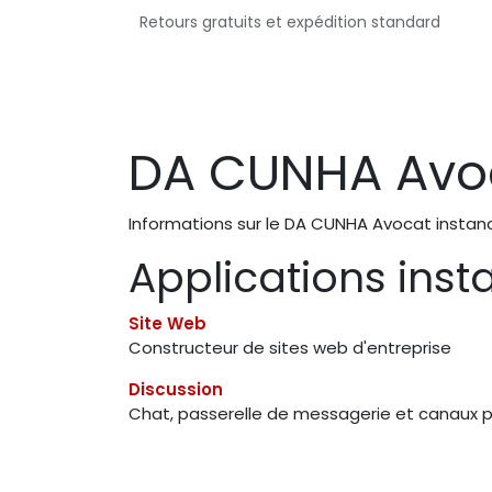
Se rendre au contenu
Retours gratuits et expédition standard
Page d'accueil
Le Cabinet
Domaines de
DA CUNHA Avo
Informations sur le DA CUNHA Avocat insta
Applications inst
Site Web
Constructeur de sites web d'entreprise
Discussion
Chat, passerelle de messagerie et canaux p