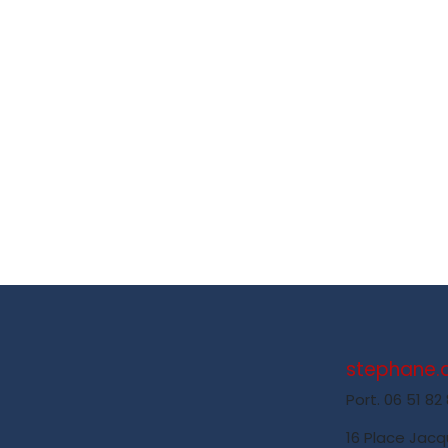
stephane
Port. 06 51 82
16 Place Jacq